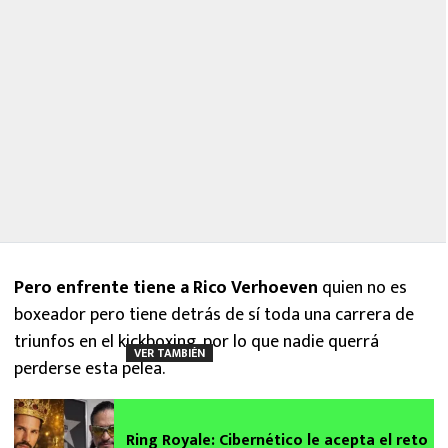
Pero enfrente tiene a Rico Verhoeven
quien no es
boxeador pero tiene detrás de sí toda una carrera de
triunfos en el kickboxing, por lo que nadie querrá
VER TAMBIÉN
perderse esta pelea.
Ring Royale: Cibernético le acepta el reto