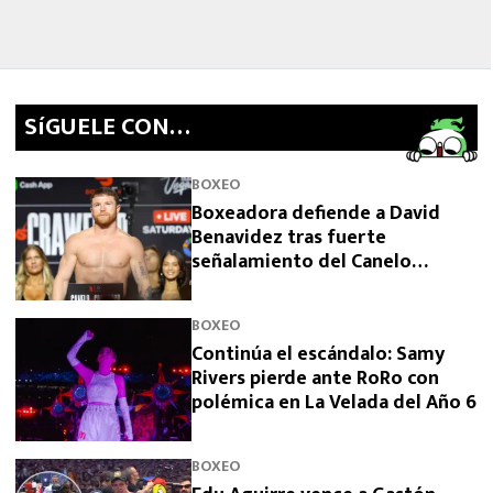
SíGUELE CON…
BOXEO
Boxeadora defiende a David
Benavidez tras fuerte
señalamiento del Canelo
Álvarez
BOXEO
Continúa el escándalo: Samy
Rivers pierde ante RoRo con
polémica en La Velada del Año 6
BOXEO