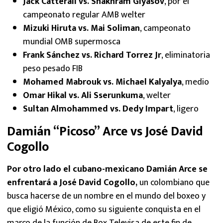
Jack Catterall vs. Shakhram Giyasov
, por el
campeonato regular AMB welter
Mizuki Hiruta vs. Mai Soliman
, campeonato
mundial OMB supermosca
Frank Sánchez vs. Richard Torrez Jr
, eliminatoria
peso pesado FIB
Mohamed Mabrouk vs. Michael Kalyalya
, medio
Omar Hikal vs. Ali Sserunkuma
, welter
Sultan Almohammed vs. Dedy Impart
, ligero
Damián “Picoso” Arce vs José David
Cogollo
Por otro lado el cubano-mexicano Damián Arce se
enfrentará a José David Cogollo,
un colombiano que
busca hacerse de un nombre en el mundo del boxeo y
que eligió México, como su siguiente conquista en el
marco de la función de Box Televisa de este fin de