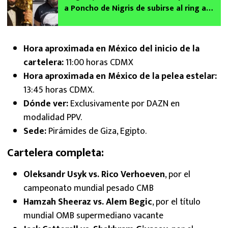
a Poncho de Nigris de subirse al ring a
pelear con él
Hora aproximada en México del inicio de la
cartelera:
11:00 horas CDMX
Hora aproximada en México de la pelea estelar:
13:45 horas CDMX.
Dónde ver:
Exclusivamente por
DAZN en
modalidad PPV.
Sede:
Pirámides de Giza, Egipto.
Cartelera completa:
Oleksandr Usyk vs. Rico Verhoeven
, por el
campeonato mundial pesado CMB
Hamzah Sheeraz vs. Alem Begic
, por el título
mundial OMB supermediano vacante