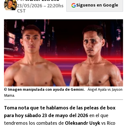
MEXICANOS EN EL EXTRANJERO
Síguenos en Google
23/05/2026 – 22:20hs
CST
FUTBOL ESTUFA
FÓRMULA 1
BOXEO
LIGA MX
NFL
©
Imagen manipulada con ayuda de Gemini.
Ángel Ayala vs Jayson
Mama.
Toma nota que te hablamos de las peleas de box
para hoy sábado 23 de mayo del 2026
en el que
tendremos los combates de
Oleksandr Usyk
vs Rico