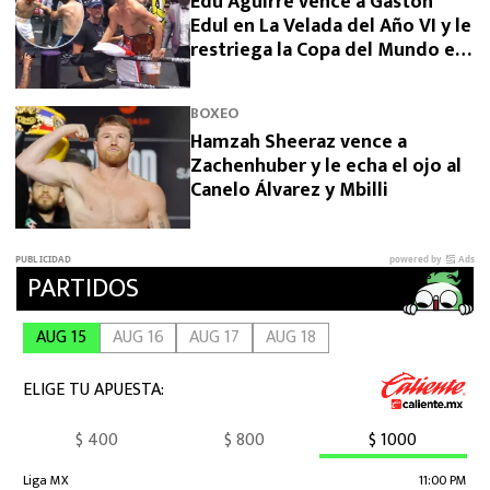
Edu Aguirre vence a Gastón
Edul en La Velada del Año VI y le
restriega la Copa del Mundo en
la cara
BOXEO
Hamzah Sheeraz vence a
Zachenhuber y le echa el ojo al
Canelo Álvarez y Mbilli