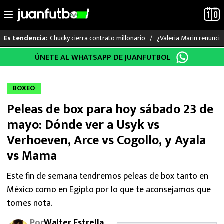
Chucky cierra contrato millonario
¿Valeria Marin renunc
Es tendencia:
Saltar
ÚNETE AL WHATSAPP DE JUANFUTBOL
LO ÚLTIMO
al
contenido
LIGA MX
BOXEO
Peleas de box para hoy sábado 23 de
RAYADOS
mayo: Dónde ver a Usyk vs
PUMAS
Verhoeven, Arce vs Cogollo, y Ayala
vs Mama
ATLANTE
Este fin de semana tendremos peleas de box tanto en
SELECCIÓN MEXICANA
México como en Egipto por lo que te aconsejamos que
tomes nota.
FUTBOL INTERNACIONAL
Por
Walter Estrella