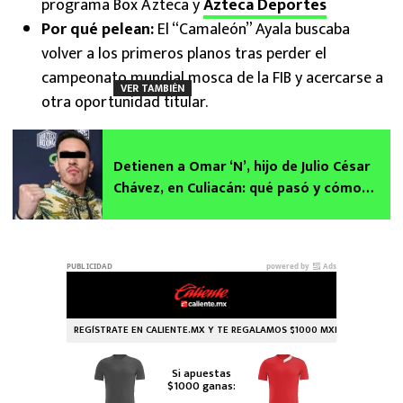
programa Box Azteca y
Azteca Deportes
Por qué pelean:
El “Camaleón” Ayala buscaba
volver a los primeros planos tras perder el
campeonato mundial mosca de la FIB y acercarse a
VER TAMBIÉN
otra oportunidad titular.
Detienen a Omar ‘N’, hijo de Julio César
Chávez, en Culiacán: qué pasó y cómo
sigue el proceso penal