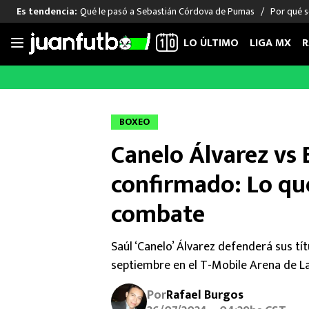
Qué le pasó a Sebastián Córdova de Pumas
Por qué s
Es tendencia:
LO ÚLTIMO
LIGA MX
R
Saltar
al
LIGA MX
FUT INTERNACIONAL
MEXICAN
contenido
Las Noticias
Las Noticias
Las Noti
BOXEO
Club América
Selección Mexicana
Raúl Jim
Canelo Álvarez vs
Cruz Azul
Champions League
Memo O
Pumas
Europa League
Chino H
confirmado: Lo que
Rayados
Real Madrid
Edson Ál
combate
Chivas de Guadalajara
Barcelona
Santiag
Atlante
Rodrigo
Saúl ‘Canelo’ Álvarez defenderá sus t
Liga MX Femenil
septiembre en el T-Mobile Arena de L
Por
Rafael Burgos