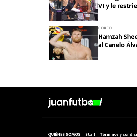
VI y le restr
BOXEO
Hamzah Sheer
al Canelo Álv
QUIÉNES SOMOS
Staff
Términos y condic