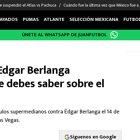
e suspendió el Atlas vs Pachuca
Cuándo fue la última vez que México fue a
AYADOS
PUMAS
ATLANTE
SELECCIÓN MEXICANA
FUTBO
ÚNETE AL WHATSAPP DE JUANFUTBOL
OS EN EL EXTRANJERO
FIGURAS
DEPORTES
cias
Keylor Navas
MMA UFC
énez
Chicharito Hernández
Fórmula 1
 Edgar Berlanga
choa
Sergio Ramos
Boxeo
uerta
Giorgos Giakoumakis
Béisbol
 debes saber sobre el
varez
André Jardine
NFL
o Giménez
NBA
 Huescas
Más deportes
ítulos supermedianos contra Édgar Berlanga el 14 de
as Vegas.
Síguenos en Google