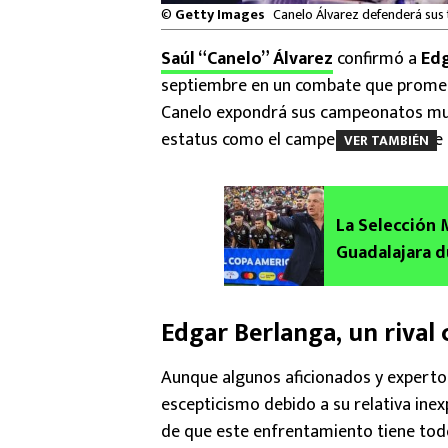
©
Getty Images
Canelo Álvarez defenderá sus 
Saúl “Canelo” Álvarez
confirmó a
Edg
septiembre en un combate que promete 
Canelo expondrá sus campeonatos mu
estatus como el campeón indiscutible 
VER TAMBIÉN
La Selección 
Guadalajara d
será su rival?
Edgar Berlanga, un rival 
Aunque algunos aficionados y expertos
escepticismo debido a su relativa inex
de que este enfrentamiento tiene todo