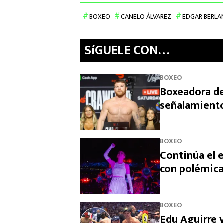
BOXEO
CANELO ÁLVAREZ
EDGAR BERLA
SíGUELE CON…
BOXEO
Boxeadora de
señalamiento
BOXEO
Continúa el 
con polémica
BOXEO
Edu Aguirre 