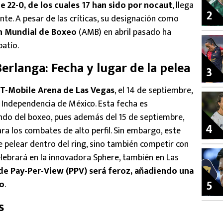
e 22-0, de los cuales 17 han sido por nocaut
, llega
2
te. A pesar de las críticas, su designación como
n Mundial de Boxeo
(AMB) en abril pasado ha
patío.
erlanga: Fecha y lugar de la pelea
3
T-Mobile Arena de Las Vegas
, el 14 de septiembre,
a Independencia de México. Esta fecha es
undo del boxeo, pues además del 15 de septiembre,
4
ra los combates de alto perfil. Sin embargo, este
e pelear dentro del ring, sino también competir con
elebrará en la innovadora Sphere, también en Las
de Pay-Per-View (PPV) será feroz, añadiendo una
5
to
.
s