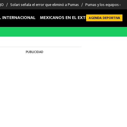
 JO
Solari señala el error que eliminó a Pumas
Pumas y los equipos eli
L INTERNACIONAL
MEXICANOS EN EL EXTRANJERO
FUTBOL 
AGENDA DEPORTIVA
PUBLICIDAD