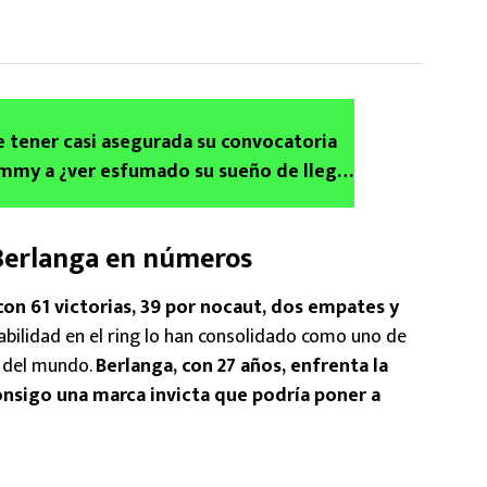
 tener casi asegurada su convocatoria
 Jimmy a ¿ver esfumado su sueño de llegar
n el Vasco?
 Berlanga en números
con 61 victorias, 39 por nocaut, dos empates y
abilidad en el ring lo han consolidado como uno de
a del mundo.
Berlanga, con 27 años, enfrenta la
onsigo una marca invicta que podría poner a