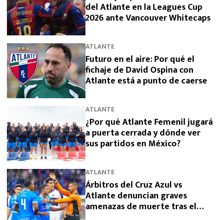
del Atlante en la Leagues Cup
2026 ante Vancouver Whitecaps
ATLANTE
Futuro en el aire: Por qué el
fichaje de David Ospina con
Atlante está a punto de caerse
ATLANTE
¿Por qué Atlante Femenil jugará
a puerta cerrada y dónde ver
sus partidos en México?
ATLANTE
Árbitros del Cruz Azul vs
Atlante denuncian graves
amenazas de muerte tras el
partido de parte de la policía