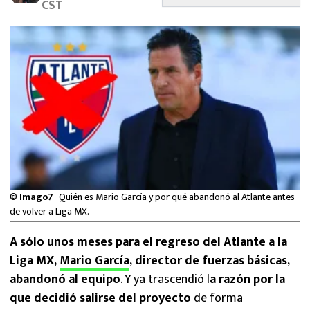
CST
MEXICANOS EN EL EXTRANJERO
FUTBOL ESTUFA
FÓRMULA 1
BOXEO
LIGA MX
NFL
©
Imago7
Quién es Mario García y por qué abandonó al Atlante antes
de volver a Liga MX.
A sólo unos meses para el regreso del Atlante a la
Liga MX,
Mario García
, director de fuerzas básicas,
abandonó al equipo
. Y ya trascendió l
a razón por la
que decidió salirse del proyecto
de forma