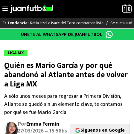
Katia Itzel e Isacc del Toro comparten lista
Se cuela audi
Es tendencia:
Saltar
ÚNETE AL WHATSAPP DE JUANFUTBOL
LO ÚLTIMO
al
contenido
LIGA MX
LIGA MX
Quién es Mario García y por qué
RAYADOS
abandonó al Atlante antes de volver
PUMAS
a Liga MX
ATLANTE
A sólo unos meses para regresar a Primera División,
Atlante se quedó sin un elemento clave, te contamos
SELECCIÓN MEXICANA
por qué se fue Mario García.
Por
Emma Fermin
FUTBOL INTERNACIONAL
Síguenos en Google
27/03/2026 – 15:58hs